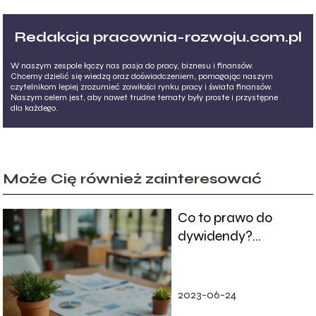
Redakcja pracownia-rozwoju.com.pl
W naszym zespole łączy nas pasja do pracy, biznesu i finansów.
Chcemy dzielić się wiedzą oraz doświadczeniem, pomagając naszym
czytelnikom lepiej zrozumieć zawiłości rynku pracy i świata finansów.
Naszym celem jest, aby nawet trudne tematy były proste i przystępne
dla każdego.
Może Cię również zainteresować
Co to prawo do
dywidendy?
Wszystko, co musisz
wiedzieć
2023-06-24