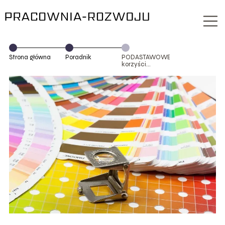
Strona główna
Poradnik
PODASTAWOWE
korzyści
użytkowania
nowego
spektrofotometru
eXact 2