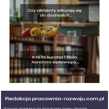
Czy alimenty wliczają się
do dochodu?
Odpowiadamy na
najważniejsze pytania
Kto to kurator? Rola
kuratora sądowego,
rodzinnego i zawodowego
Redakcja pracownia-rozwoju.com.pl
W naszym zespole łączy nas pasja do pracy, biznesu i finansów.