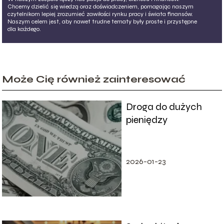
Chcemy dzielić się wiedzą oraz doświadczeniem, pomagając naszym
czytelnikom lepiej zrozumieć zawiłości rynku pracy i świata finansów.
Naszym celem jest, aby nawet trudne tematy były proste i przystępne
dla każdego.
Może Cię również zainteresować
Droga do dużych
pieniędzy
2026-01-23