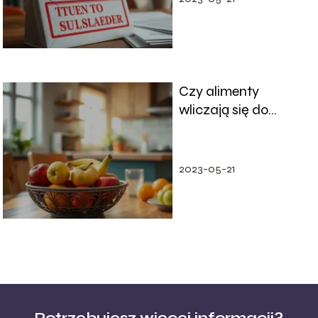
Czy alimenty
wliczają się do
dochodu?
Odpowiadamy na
najważniejsze
2023-05-21
pytania
Potrzebujesz więcej informacji?