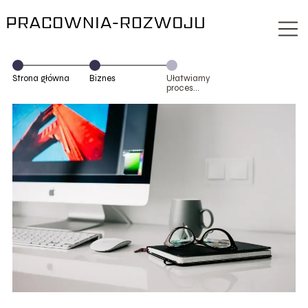
Strona główna
Biznes
Ułatwiamy
proces
załatwienia
odprawy celnej
z Biurem Agencji
Celnej i Spedycji
w Warszawie