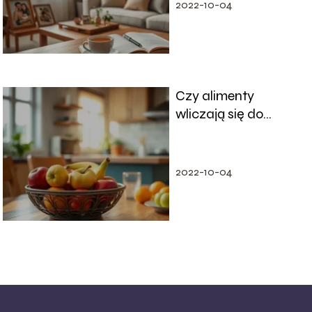
2022-10-04
Czy alimenty
wliczają się do
dochodu?
Odpowiadamy na
najważniejsze
2022-10-04
pytania