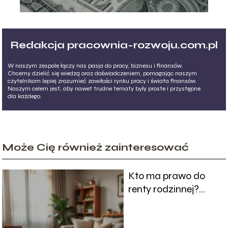
Redakcja pracownia-rozwoju.com.pl
W naszym zespole łączy nas pasja do pracy, biznesu i finansów.
Chcemy dzielić się wiedzą oraz doświadczeniem, pomagając naszym
czytelnikom lepiej zrozumieć zawiłości rynku pracy i świata finansów.
Naszym celem jest, aby nawet trudne tematy były proste i przystępne
dla każdego.
Może Cię również zainteresować
Kto ma prawo do
renty rodzinnej?
Sprawdź, czy się
kwalifikujesz