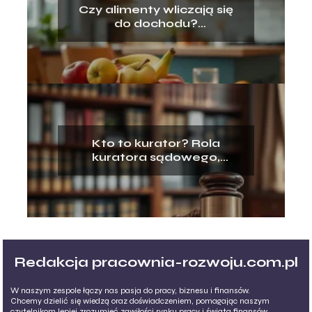
Czy alimenty wliczają się
do dochodu?
Odpowiadamy na
najważniejsze pytania
Kto to kurator? Rola
kuratora sądowego,
rodzinnego i zawodowego
Redakcja pracownia-rozwoju.com.pl
W naszym zespole łączy nas pasja do pracy, biznesu i finansów.
Chcemy dzielić się wiedzą oraz doświadczeniem, pomagając naszym
czytelnikom lepiej zrozumieć zawiłości rynku pracy i świata finansów.