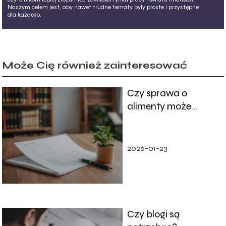
Naszym celem jest, aby nawet trudne tematy były proste i przystępne
dla każdego.
Może Cię również zainteresować
Czy sprawa o
alimenty może
odbyć się bez
pozwanego?
2026-01-23
Czy blogi są