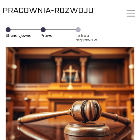
Strona główna
Prawo
Ile trwa
rozprawa w
sądzie?
Wszystko, co
musisz wiedzieć