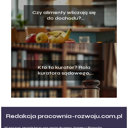
Czy alimenty wliczają się
do dochodu?
Odpowiadamy na
najważniejsze pytania
Kto to kurator? Rola
kuratora sądowego,
rodzinnego i zawodowego
Redakcja pracownia-rozwoju.com.pl
W naszym zespole łączy nas pasja do pracy, biznesu i finansów.