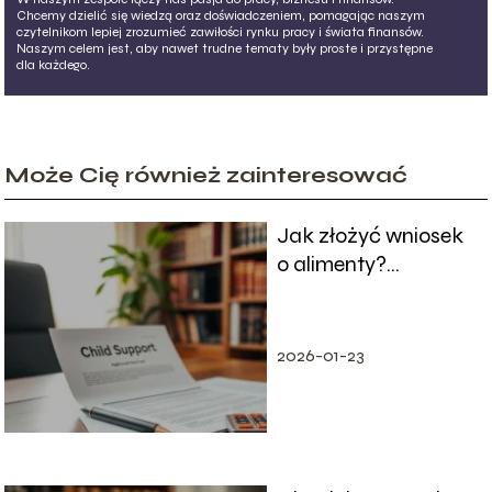
Chcemy dzielić się wiedzą oraz doświadczeniem, pomagając naszym
czytelnikom lepiej zrozumieć zawiłości rynku pracy i świata finansów.
Naszym celem jest, aby nawet trudne tematy były proste i przystępne
dla każdego.
Może Cię również zainteresować
Jak złożyć wniosek
o alimenty?
Praktyczny
przewodnik krok po
kroku
2026-01-23