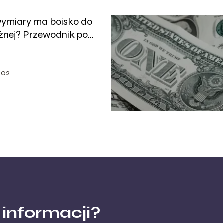
wymiary ma boisko do
ożnej? Przewodnik po
rach
-02
 informacji?