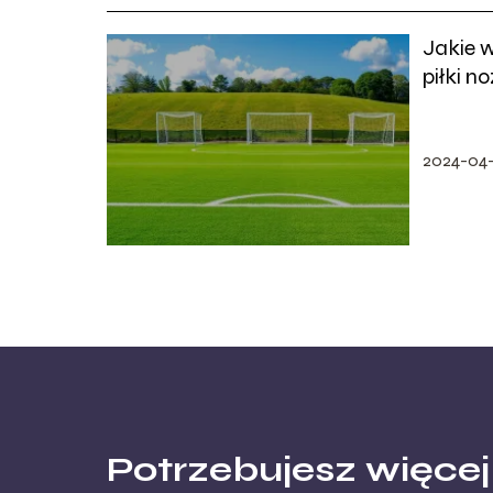
Jakie 
piłki n
rozmia
2024-04
Potrzebujesz więcej