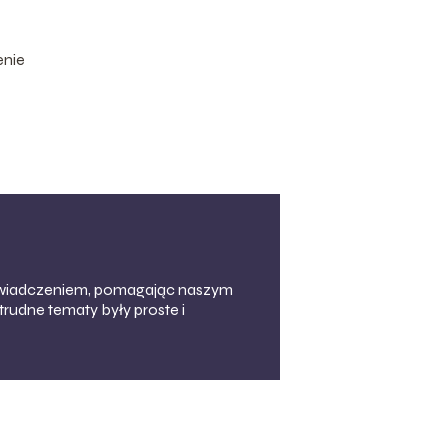
enie
doświadczeniem, pomagając naszym
trudne tematy były proste i