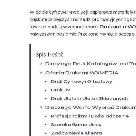
W dobie cyfrowej rewolucji, papierowe materiał
najskuteczniejszych narzędzi promocyjnych są kata
również budują wizerunek marki.
Drukarnia 
najwyższym poziomie. Przekonajmy się, dlaczego w
Spis treści:
Dlaczego Druk Katalogów jest T
Oferta Drukarni WXMEDIA
Druk Cyfrowy i Offsetowy
Druk UV
Druk Ulotek i Ulotek Składanych
Dlaczego Warto Wybrać Druka
Profesjonalizm i Doświadczenie
Szeroka Gama Usług
Zadowolenie Klienta