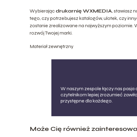
Wybierając
drukarnię WXMEDIA
, stawiasz 
tego, czy potrzebujesz katalogów, ulotek, czy in
zostanie zrealizowane na najwyższym poziomie. 
rozwój Twojej marki.
Materiał zewnętrzny
W naszym zespole łączy nas pasja 
czytelnikom lepiej zrozumieć zawiło
przystępne dla każdego.
Może Cię również zainteresow