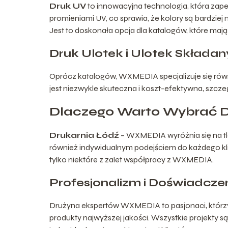
Druk UV
to innowacyjna technologia, która zap
promieniami UV, co sprawia, że kolory są bardzie
Jest to doskonała opcja dla katalogów, które mają
Druk Ulotek i Ulotek Składa
Oprócz katalogów, WXMEDIA specjalizuje się ró
jest niezwykle skuteczna i koszt-efektywna, szcz
Dlaczego Warto Wybrać 
Drukarnia Łódź
– WXMEDIA wyróżnia się na t
również indywidualnym podejściem do każdego kli
tylko niektóre z zalet współpracy z WXMEDIA.
Profesjonalizm i Doświadcze
Drużyna ekspertów WXMEDIA to pasjonaci, którzy
produkty najwyższej jakości. Wszystkie projekty 