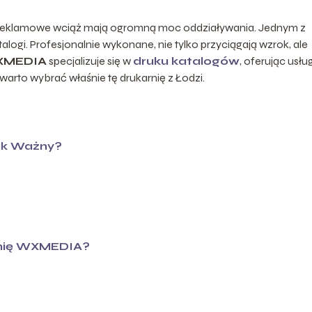
y reklamowe wciąż mają ogromną moc oddziaływania. Jednym z
logi. Profesjonalnie wykonane, nie tylko przyciągają wzrok, ale
WXMEDIA
specjalizuje się w
druku katalogów
, oferując usłu
arto wybrać właśnie tę drukarnię z Łodzi.
ak Ważny?
rnię WXMEDIA?