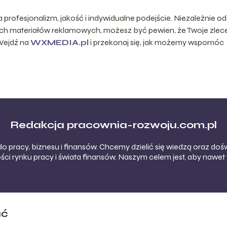
na profesjonalizm, jakość i indywidualne podejście. Niezależnie od
nych materiałów reklamowych, możesz być pewien, że Twoje zlec
Wejdź na
WXMEDIA.pl
i przekonaj się, jak możemy wspomóc
Redakcja pracownia-rozwoju.com.pl
do pracy, biznesu i finansów. Chcemy dzielić się wiedzą oraz 
ści rynku pracy i świata finansów. Naszym celem jest, aby nawet 
ać