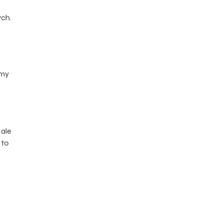
ych.
amy
ale
 to