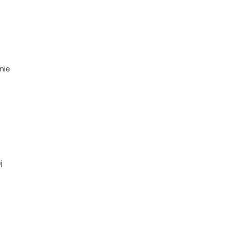
nie
j