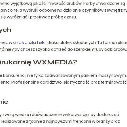
ewnia wyjątkową jakość i trwałość druków. Farby utwardzane są
j nasycone, a wydruki odporne na działanie czynników zewnętrzn
 się wyróżniać i przetrwać próbę czasu.
nych
wnież w
druku ulotek
i druku ulotek składanych. Ta forma rekl
ególnie gdy chcesz szybko dotrzeć do szerokiej grupy odbiorców.
Drukarnię WXMEDIA?
le konkurencji nie tylko zaawansowanym parkiem maszynowym, 
enta. Profesjonalne doradztwo, elastyczność oraz terminowość
nie
 swoją wiedzę i doświadczenie wykorzystują, by dostarczać
są realizowane zgodnie z najnowszymi trendami w branży oraz