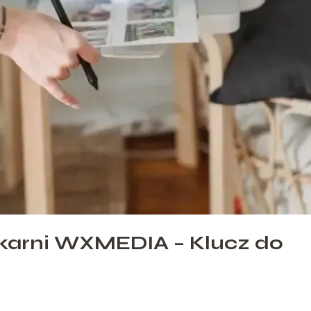
karni WXMEDIA – Klucz do