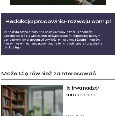
Redakcja pracownia-rozwoju.com.pl
W naszym zespole łączy nas pasja do pracy, biznesu i finansów.
Chcemy dzielić się wiedzą oraz doświadczeniem, pomagając naszym
czytelnikom lepiej zrozumieć zawiłości rynku pracy i świata finansów.
Naszym celem jest, aby nawet trudne tematy były proste i przystępne
dla każdego.
Może Cię również zainteresować
Ile trwa nadzór
kuratora nad
nieletnim? Kluczowe
informacje