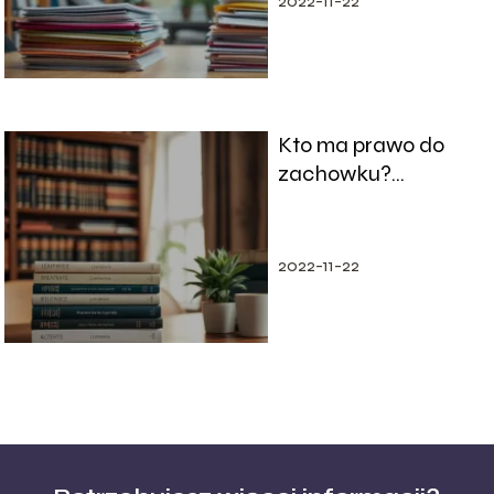
2022-11-22
Kto ma prawo do
zachowku?
Wyjaśniamy
najważniejsze
kwestie
2022-11-22