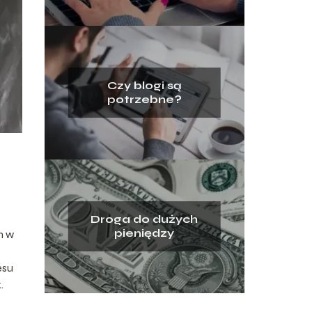
Czy blogi są
potrzebne?
Droga do dużych
pieniędzy
m w
esu
.