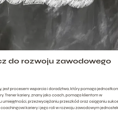
lucz do rozwoju zawodowego
ry, jest procesem wsparcia i doradztwa, który pomaga jednostko
ry. Trener kariery, znany jako coach, pomaga klientom w
u umiejętności, przezwyciężaniu przeszkód oraz osiąganiu sukc
 coachingowi kariery i jego roli w rozwoju zawodowym jednostek