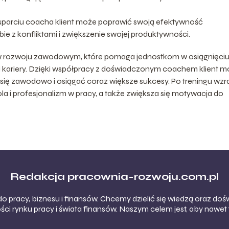
sparciu coacha klient może poprawić swoją efektywność
e z konfliktami i zwiększenie swojej produktywności.
 w rozwoju zawodowym, które pomaga jednostkom w osiągnięci
i kariery. Dzięki współpracy z doświadczonym coachem klient 
się zawodowo i osiągać coraz większe sukcesy. Po treningu wzr
la i profesjonalizm w pracy, a także zwiększa się motywacja do
Redakcja pracownia-rozwoju.com.pl
do pracy, biznesu i finansów. Chcemy dzielić się wiedzą oraz 
ści rynku pracy i świata finansów. Naszym celem jest, aby nawet 