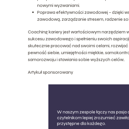
nowymi wyzwaniami.
Poprawa efektywności zawodowej – dzięki w
zawodową, zarządzanie stresem, radzenie sobi
Coaching kariery jest wartościowym narzędziem
sukcesu zawodowego i spełnieniu swoich aspiracj
skutecznie pracować nad swoimi celami, rozwijać 
pewność siebie, umiejętności miękkie, samokontro
samorozwoju i stawiania sobie wyższych celów..
Artykuł sponsorowany
W naszym zespole łączy nas pasja 
czytelnikom lepiej zrozumieć zawiło
przystępne dla każdego.