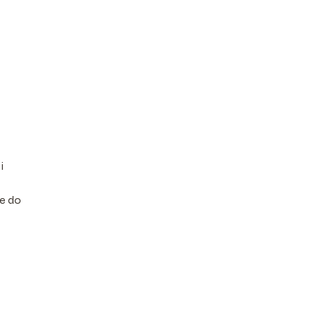
i
ie do