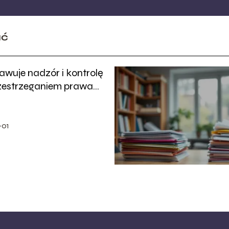
ać
awuje nadzór i kontrolę
zestrzeganiem prawa
-01