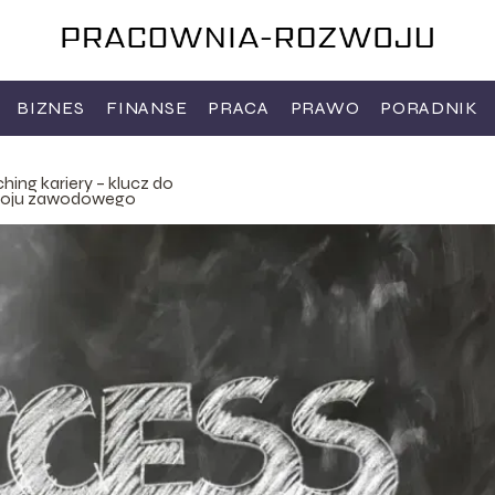
BIZNES
FINANSE
PRACA
PRAWO
PORADNIK
hing kariery – klucz do
woju zawodowego