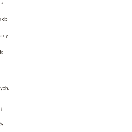
nu
e do
lemy
ia
ych,
i
y,
z