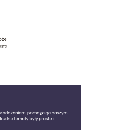
u
może
asta
doświadczeniem, pomagając naszym
trudne tematy były proste i