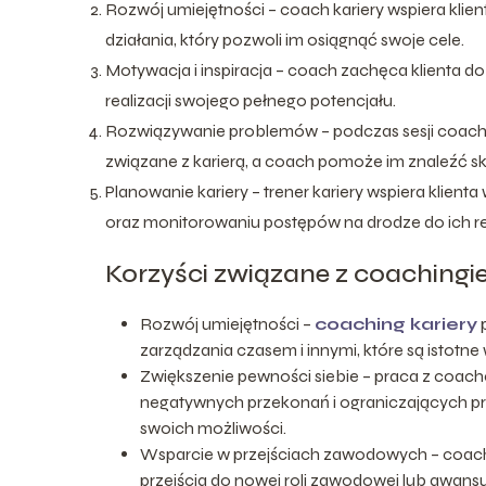
Rozwój umiejętności – coach kariery wspiera klie
działania, który pozwoli im osiągnąć swoje cele.
Motywacja i inspiracja – coach zachęca klienta d
realizacji swojego pełnego potencjału.
Rozwiązywanie problemów – podczas sesji coach
związane z karierą, a coach pomoże im znaleźć s
Planowanie kariery – trener kariery wspiera klien
oraz monitorowaniu postępów na drodze do ich rea
Korzyści związane z coaching
Rozwój umiejętności –
coaching kariery
p
zarządzania czasem i innymi, które są istotn
Zwiększenie pewności siebie – praca z coa
negatywnych przekonań i ograniczających pr
swoich możliwości.
Wsparcie w przejściach zawodowych – coachin
przejścia do nowej roli zawodowej lub awansu