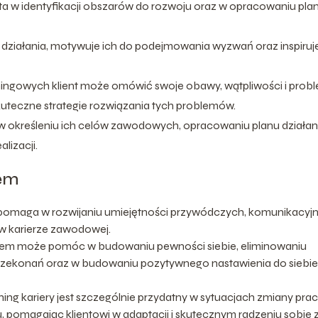
nta w identyfikacji obszarów do rozwoju oraz w opracowaniu pla
o działania, motywuje ich do podejmowania wyzwań oraz inspiruj
ingowych klient może omówić swoje obawy, wątpliwości i prob
kuteczne strategie rozwiązania tych problemów.
ta w określeniu ich celów zawodowych, opracowaniu planu działan
lizacji.
iem
omaga w rozwijaniu umiejętności przywódczych, komunikacyjn
e w karierze zawodowej.
chem może pomóc w budowaniu pewności siebie, eliminowaniu
zekonań oraz w budowaniu pozytywnego nastawienia do siebie 
g kariery jest szczególnie przydatny w sytuacjach zmiany prac
, pomagając klientowi w adaptacji i skutecznym radzeniu sobie 